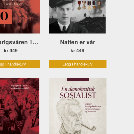
Bodø krigsvåren 1940
Natten er vår
kr 449
kr 449
gg i handlekurv
Legg i handlekurv