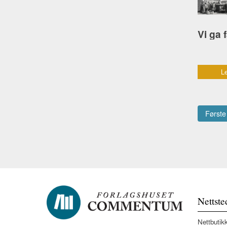
Le
Første
Nettste
Nettbutik