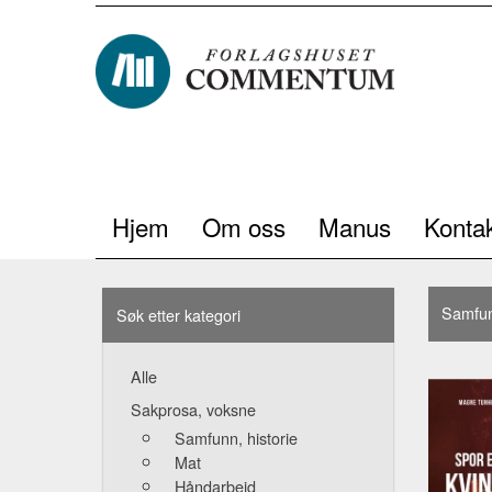
Hjem
Om oss
Manus
Kontak
Samfun
Søk etter kategori
Alle
Sakprosa, voksne
Samfunn, historie
Mat
Håndarbeid