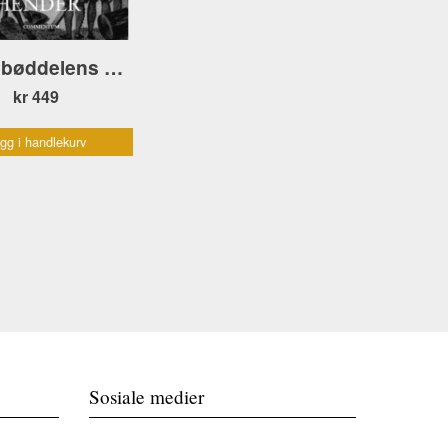
Under bøddelens hender
kr 449
gg i handlekurv
Sosiale medier