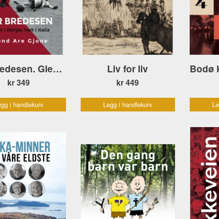
Per Bredesen. Glemt i Norge, helt i Italia
Liv for liv
kr 349
kr 449
gg i handlekurv
Legg i handlekurv
Le