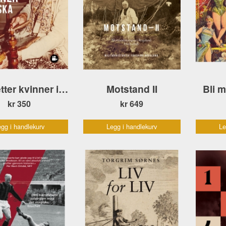
Spor etter kvinner i Riska
Motstand II
Bli m
kr 350
kr 649
gg i handlekurv
Legg i handlekurv
Le