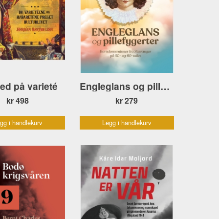
ed på varieté
Engleglans og pillefygerter POCKET
kr 498
kr 279
gg i handlekurv
Legg i handlekurv