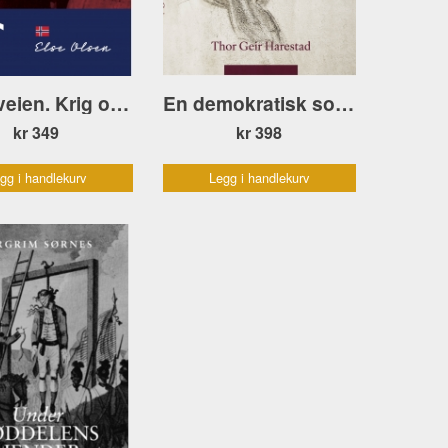
Lykkeveien. Krig og fred – barns opplevelser mai 1945
En demokratisk sosialist. Gustav Natvig-Pedersen
kr 349
kr 398
gg i handlekurv
Legg i handlekurv