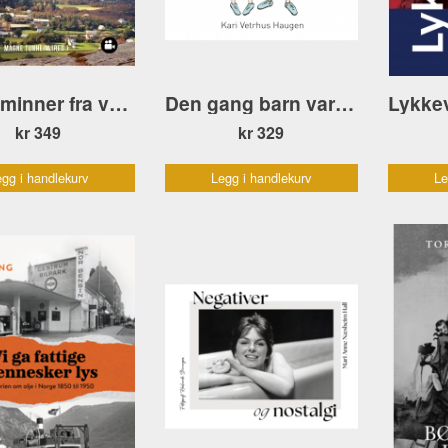
Riska-minner fra våre eldste
Den gang barn var barn
kr 349
kr 329
gg i handlekurv
Legg i handlekurv
Le