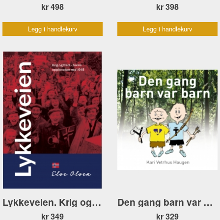
kr 498
kr 398
Legg i handlekurv
Legg i handlekurv
Lykkeveien. Krig og fred – barns opplevelser mai 1945
Den gang barn var barn
kr 349
kr 329