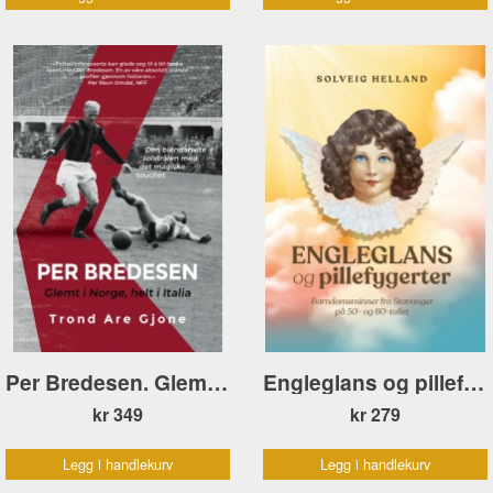
Per Bredesen. Glemt i Norge, helt i Italia
Engleglans og pillefygerter POCKET
kr 349
kr 279
Legg i handlekurv
Legg i handlekurv