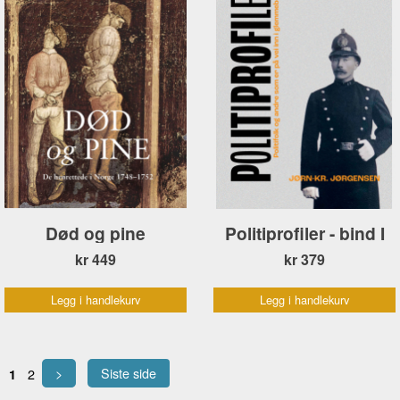
Død og pine
Politiprofiler - bind I
kr 449
kr 379
Legg i handlekurv
Legg i handlekurv
>
Siste side
2
1