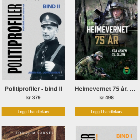
Politiprofiler - bind II
Heimevernet 75 år. Fra asken til oljen
kr 379
kr 498
Legg i handlekurv
Legg i handlekurv