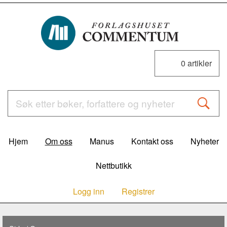
0
artikler
Hjem
Om oss
Manus
Kontakt oss
Nyheter
Nettbutikk
Logg inn
Registrer