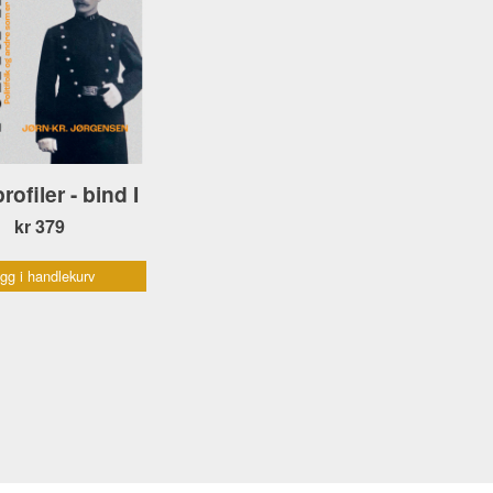
profiler - bind I
kr 379
gg i handlekurv