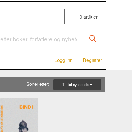
0
artikler
Logg inn
Registrer
Sorter etter:
Titttel synkende