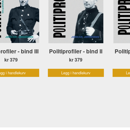
rofiler - bind III
Politiprofiler - bind II
Politi
kr 379
kr 379
gg i handlekurv
Legg i handlekurv
Le