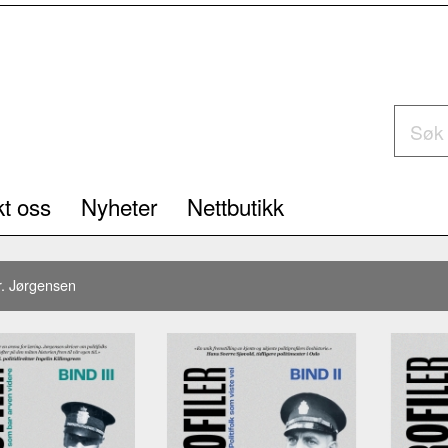
t oss
Nyheter
Nettbutikk
r. Jørgensen