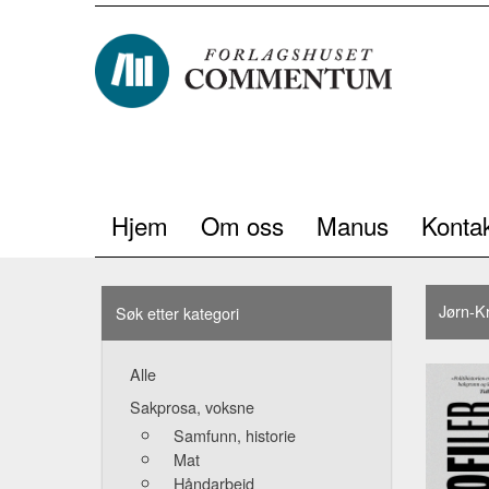
Hjem
Om oss
Manus
Kontak
Jørn-K
Søk etter kategori
Alle
Sakprosa, voksne
Samfunn, historie
Mat
Håndarbeid