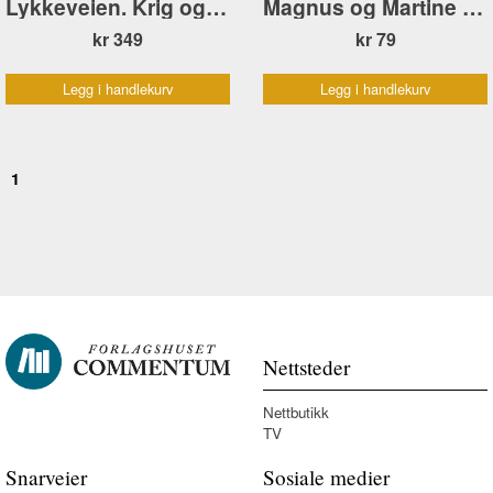
Lykkeveien. Krig og fred – barns opplevelser mai 1945
Magnus og Martine redder Jonas Øglænd
kr 349
kr 79
Legg i handlekurv
Legg i handlekurv
1
Nettsteder
Nettbutikk
TV
Snarveier
Sosiale medier