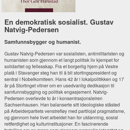
En demokratisk sosialist. Gustav
Natvig-Pedersen
Samfunnsbygger og humanist.
Gustav Natvig-Pedersen var sosialisten, antimilitaristen og
humanisten som gjennom et langt politisk liv kjempet for
solidaritet og fellesskap. Fra et borgerlig hjem på Vestre
platå i Stavanger steg han til å bli stortingspresident og
sentral i Nobelkomiteen. Hans 42 år i lokalpolitikken og 17
år på Stortinget vitner om en usedvanlig dedikasjon til
samfunnsbygging og politisk engasjement. Natvig-
Pedersen overlevde to år i konsentrasjonsleiren
Sachsenhausen. Han balanserte sitt ideologiske ståsted
på Arbeiderpartiets venstrefløy med partilojal pragmatisme,
og gjennom hele livet arbeidet han for utdanning, sosial
rettferdighet og kulturinstitusjoner. En fascinerende