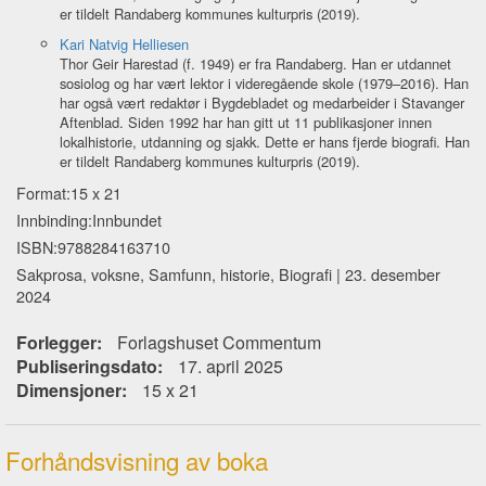
er tildelt Randaberg kommunes kulturpris (2019).
Kari Natvig Helliesen
Thor Geir Harestad (f. 1949) er fra Randaberg. Han er utdannet
sosiolog og har vært lektor i videregående skole (1979–2016). Han
har også vært redaktør i Bygdebladet og medarbeider i Stavanger
Aftenblad. Siden 1992 har han gitt ut 11 publikasjoner innen
lokalhistorie, utdanning og sjakk. Dette er hans fjerde biografi. Han
er tildelt Randaberg kommunes kulturpris (2019).
Format:15 x 21
Innbinding:Innbundet
ISBN:9788284163710
Sakprosa, voksne, Samfunn, historie, Biografi | 23. desember
2024
Forlegger:
Forlagshuset Commentum
Publiseringsdato:
17. april 2025
Dimensjoner:
15 x 21
Forhåndsvisning av boka