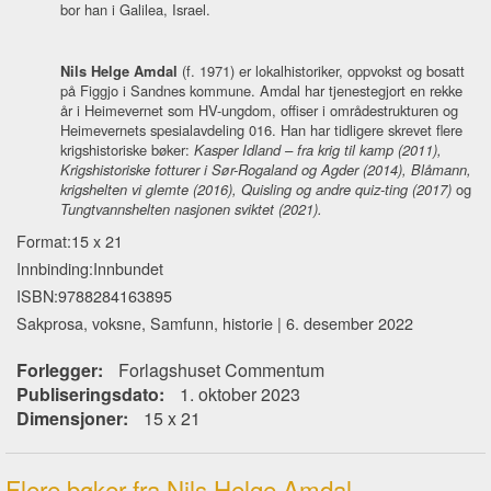
bor han i Galilea, Israel.
Nils Helge Amdal
(f. 1971) er lokalhistoriker, oppvokst og bosatt
på Figgjo i Sandnes kommune. Amdal har tjenestegjort en rekke
år i Heimevernet som HV-ungdom, offiser i områdestrukturen og
Heimevernets spesialavdeling 016. Han har tidligere skrevet flere
krigshistoriske bøker:
Kasper Idland – fra krig til kamp (2011),
Krigshistoriske fotturer i Sør-Rogaland og Agder (2014), Blåmann,
krigshelten vi glemte (2016), Quisling og andre quiz-ting (2017)
og
Tungtvannshelten nasjonen sviktet (2021).
Format:15 x 21
Innbinding:Innbundet
ISBN:9788284163895
Sakprosa, voksne, Samfunn, historie | 6. desember 2022
Forlegger:
Forlagshuset Commentum
Publiseringsdato:
1. oktober 2023
Dimensjoner:
15 x 21
Flere bøker fra Nils Helge Amdal