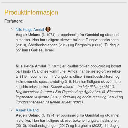
Produktinformasjon
Forfattere:
Nils Helge Amdal
Asgeir Ueland
(f. 1974) er opprinnelig fra Ganddal og utdannet
historiker. Han har tidligere skrevet bøkene Tungtvannsaksjonen
(2013), Shetlandsgjengen (2017) og Bergholm (2023). Til daglig
bor han i Galilea, Israel.
Nils Helge Amdal
(f. 1971) er lokalhistoriker, oppvokst og bosatt
på Figgjo i Sandnes kommune. Amdal har tjenestegjort en rekke
år i Heimevernet som HV-ungdom, offiser i områdestrukturen og
Heimevernets spesialavdeling 016. Han har tidligere skrevet flere
krigshistoriske bøker:
Kasper Idland – fra krig til kamp (2011),
Krigshistoriske fotturer i Sør-Rogaland og Agder (2014), Blåmann,
krigshelten vi glemte (2016), Quisling og andre quiz-ting (2017)
og
Tungtvannshelten nasjonen sviktet (2021).
Asgeir Ueland
Asgeir Ueland
(f. 1974) er opprinnelig fra Ganddal og utdannet
historiker. Han har tidligere skrevet bøkene Tungtvannsaksjonen
(2013), Shetlandsgjengen (2017) og Bergholm (2023). Til daglig