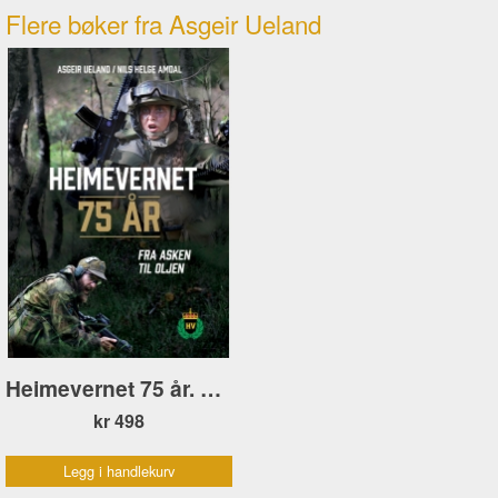
Flere bøker fra Asgeir Ueland
Heimevernet 75 år. Fra asken til oljen
kr 498
Legg i handlekurv