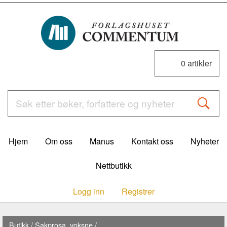
0
artikler
Hjem
Om oss
Manus
Kontakt oss
Nyheter
Nettbutikk
Logg inn
Registrer
Butikk
/
Sakprosa, voksne
/