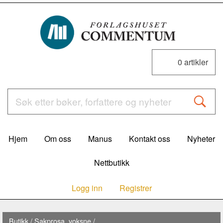
0
artikler
Hjem
Om oss
Manus
Kontakt oss
Nyheter
Nettbutikk
Logg inn
Registrer
Butikk
/
Sakprosa, voksne
/