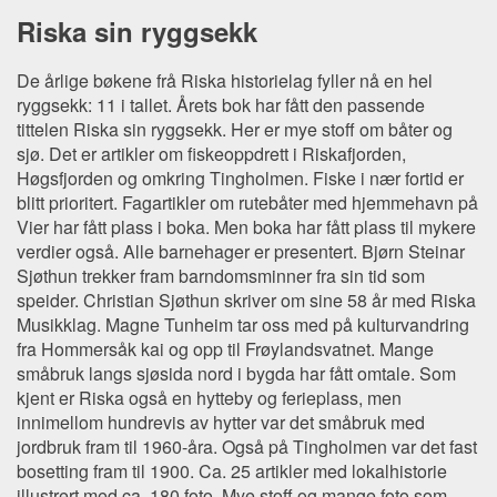
Riska sin ryggsekk
De årlige bøkene frå Riska historielag fyller nå en hel
ryggsekk: 11 i tallet. Årets bok har fått den passende
tittelen Riska sin ryggsekk. Her er mye stoff om båter og
sjø. Det er artikler om fiskeoppdrett i Riskafjorden,
Høgsfjorden og omkring Tingholmen. Fiske i nær fortid er
blitt prioritert. Fagartikler om rutebåter med hjemmehavn på
Vier har fått plass i boka. Men boka har fått plass til mykere
verdier også. Alle barnehager er presentert. Bjørn Steinar
Sjøthun trekker fram barndomsminner fra sin tid som
speider. Christian Sjøthun skriver om sine 58 år med Riska
Musikklag. Magne Tunheim tar oss med på kulturvandring
fra Hommersåk kai og opp til Frøylandsvatnet. Mange
småbruk langs sjøsida nord i bygda har fått omtale. Som
kjent er Riska også en hytteby og ferieplass, men
innimellom hundrevis av hytter var det småbruk med
jordbruk fram til 1960-åra. Også på Tingholmen var det fast
bosetting fram til 1900. Ca. 25 artikler med lokalhistorie
illustrert med ca. 180 foto. Mye stoff og mange foto som