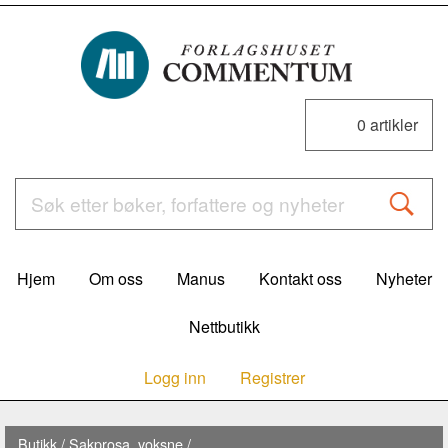
0
artikler
Hjem
Om oss
Manus
Kontakt oss
Nyheter
Nettbutikk
Logg inn
Registrer
Butikk
/
Sakprosa, voksne
/