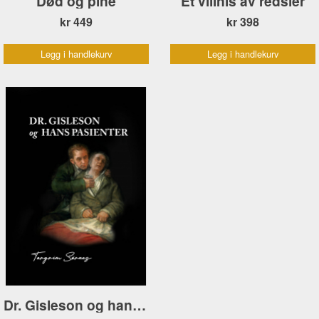
Død og pine
Et villnis av redsler
kr 449
kr 398
Legg i handlekurv
Legg i handlekurv
Dr. Gisleson og hans pasienter