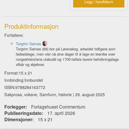
Legg i handlekurv
Produktinformasjon
Forfattere:
Torgrim Sørnes
Torgrim Sørnes (69) bor på Lørenskog, arbeidet tidligere som
fødselslege, men vier nå sine dager til å lage en krønike over
norgeshistoriens utskudd og 1700-tallets lavere befolkningslags
vilkår og skjebner.
Format:15 x 21
Innbinding:Innbundet
ISBN:9788284163772
Sakprosa, voksne, Samfunn, historie | 29. august 2025
Forlegger:
Forlagshuset Commentum
Publiseringsdato:
17. april 2026
Dimensjoner:
15 x 21