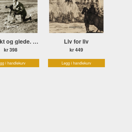
Respekt og glede. Karthon Håland om natur og mennesker
Liv for liv
kr 398
kr 449
gg i handlekurv
Legg i handlekurv