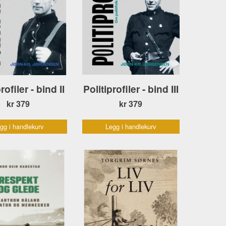
rofiler - bind II
Politiprofiler - bind III
kr 379
kr 379
gg i handlekurv
Legg i handlekurv