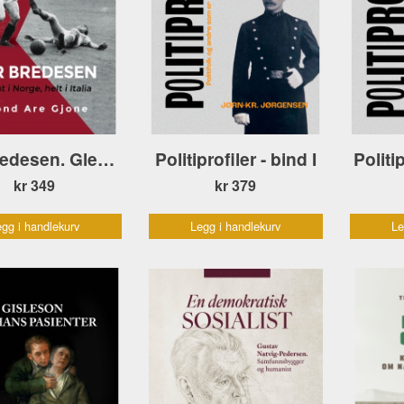
Per Bredesen. Glemt i Norge, helt i Italia
Politiprofiler - bind I
Politip
kr 349
kr 379
gg i handlekurv
Legg i handlekurv
Le