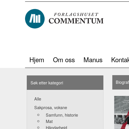
Hjem
Om oss
Manus
Kontak
Biograf
Søk etter kategori
Alle
Sakprosa, voksne
Samfunn, historie
Mat
Håndarbeid