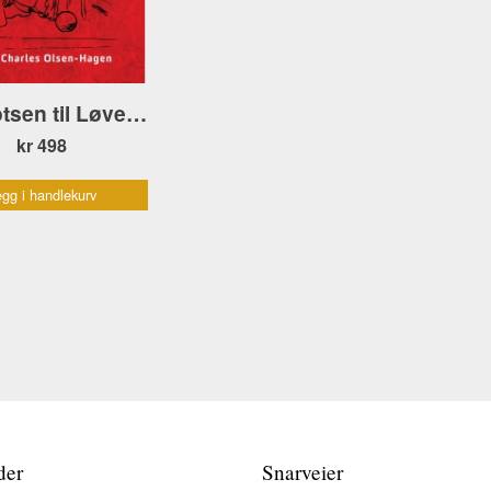
Fra Botsen til Løvebakken
kr 498
gg i handlekurv
der
Snarveier