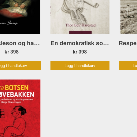
Dr. Gisleson og hans pasienter
En demokratisk sosialist. Gustav Natvig-Pedersen
kr 398
kr 398
gg i handlekurv
Legg i handlekurv
Le