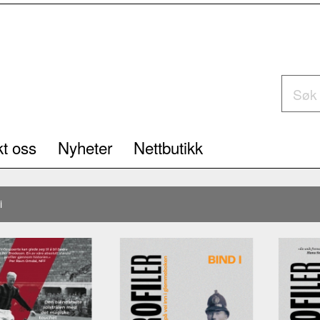
t oss
Nyheter
Nettbutikk
i