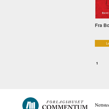
Le
1
Nettste