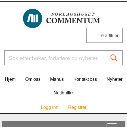
0
artikler
Hjem
Om oss
Manus
Kontakt oss
Nyheter
Nettbutikk
Logg inn
Registrer