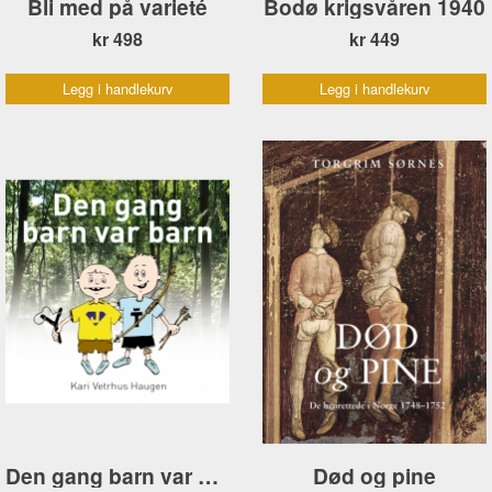
Bli med på varieté
Bodø krigsvåren 1940
kr 498
kr 449
Legg i handlekurv
Legg i handlekurv
Den gang barn var barn
Død og pine