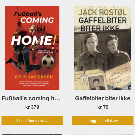
Fußball’s coming home! Historien om EM i fotball 2024
Gaffelbiter biter ikke
kr 379
kr 79
Legg i handlekurv
Legg i handlekurv