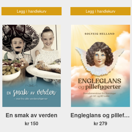
Legg i handlekurv
Legg i handlekurv
En smak av verden
Engleglans og pillefygerter POCKET
kr 150
kr 279