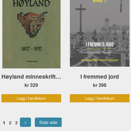
Høyland minneskrift 1837–1937
I fremmed jord
kr 329
kr 398
Legg i handlekurv
Legg i handlekurv
>
Siste side
2
3
1