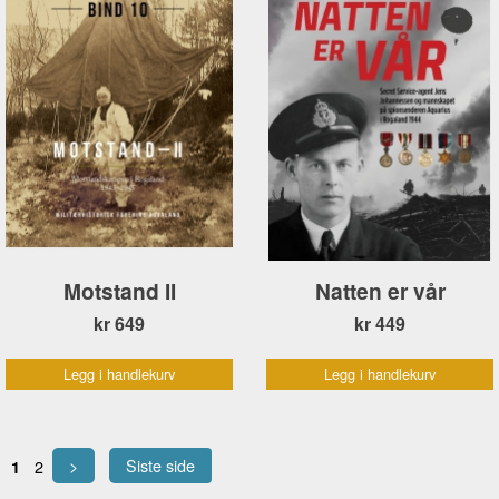
Motstand II
Natten er vår
kr 649
kr 449
Legg i handlekurv
Legg i handlekurv
>
Siste side
2
1