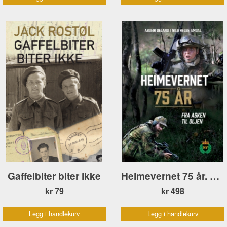
Gaffelbiter biter ikke
Heimevernet 75 år. Fra asken til oljen
kr 79
kr 498
Legg i handlekurv
Legg i handlekurv