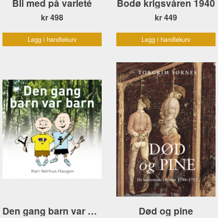
Bli med på varieté
Bodø krigsvåren 1940
kr 498
kr 449
Legg i handlekurv
Legg i handlekurv
Den gang barn var barn
Død og pine