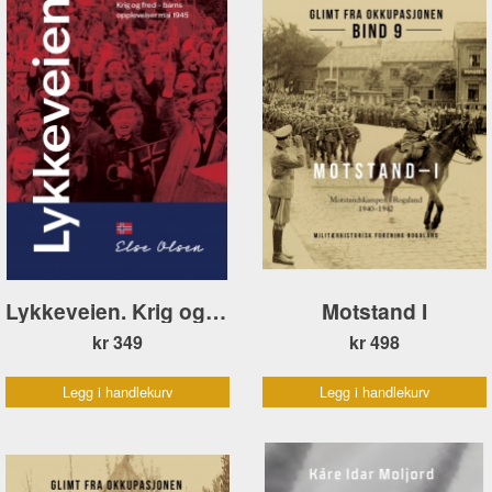
Lykkeveien. Krig og fred – barns opplevelser mai 1945
Motstand I
kr 349
kr 498
Legg i handlekurv
Legg i handlekurv